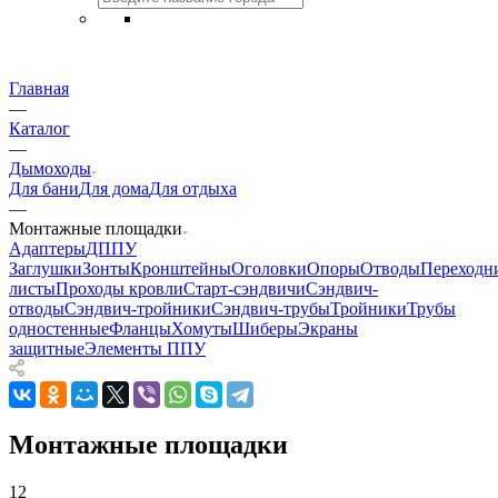
Главная
—
Каталог
—
Дымоходы
Для бани
Для дома
Для отдыха
—
Монтажные площадки
Адаптеры
ДППУ
Заглушки
Зонты
Кронштейны
Оголовки
Опоры
Отводы
Переходн
листы
Проходы кровли
Старт-сэндвичи
Сэндвич-
отводы
Сэндвич-тройники
Сэндвич-трубы
Тройники
Трубы
одностенные
Фланцы
Хомуты
Шиберы
Экраны
защитные
Элементы ППУ
Монтажные площадки
12