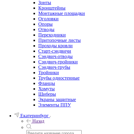
Зонты
Кронштейны
Монтажные площадки
Оголовки
Опоры
Отводы
Переходники
Притопочные листы
Проходы кровли
Старт-сэндвичи
Сэндвич-отводы
Сэндвич-тройники
Сэндвич-трубы
Тройники
Трубы одностенные
Фланцы
Хомуты
Шиберы
Экраны защитные
Элементы ППУ
Екатеринбург
Назад