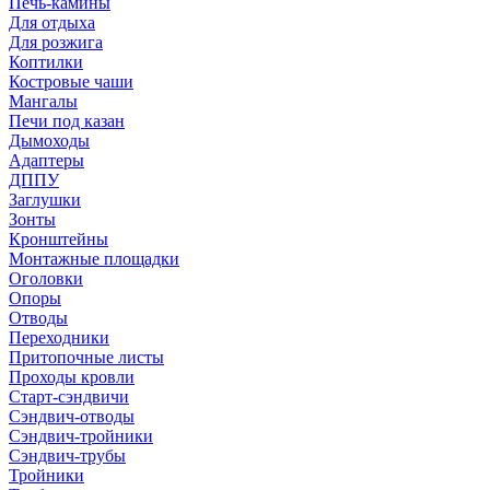
Печь-камины
Для отдыха
Для розжига
Коптилки
Костровые чаши
Мангалы
Печи под казан
Дымоходы
Адаптеры
ДППУ
Заглушки
Зонты
Кронштейны
Монтажные площадки
Оголовки
Опоры
Отводы
Переходники
Притопочные листы
Проходы кровли
Старт-сэндвичи
Сэндвич-отводы
Сэндвич-тройники
Сэндвич-трубы
Тройники