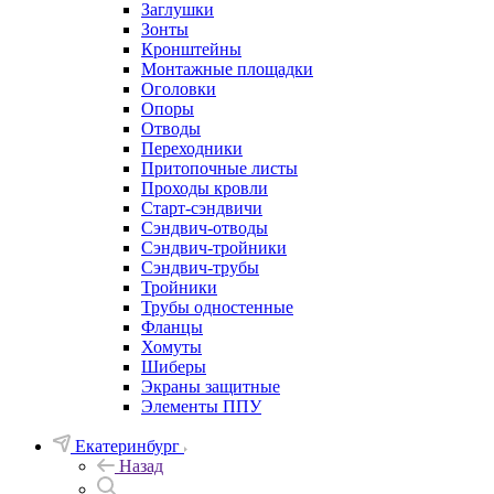
Заглушки
Зонты
Кронштейны
Монтажные площадки
Оголовки
Опоры
Отводы
Переходники
Притопочные листы
Проходы кровли
Старт-сэндвичи
Сэндвич-отводы
Сэндвич-тройники
Сэндвич-трубы
Тройники
Трубы одностенные
Фланцы
Хомуты
Шиберы
Экраны защитные
Элементы ППУ
Екатеринбург
Назад