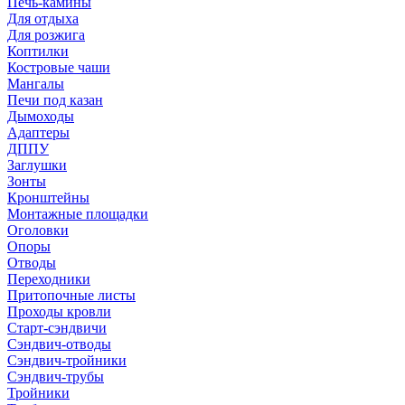
Печь-камины
Для отдыха
Для розжига
Коптилки
Костровые чаши
Мангалы
Печи под казан
Дымоходы
Адаптеры
ДППУ
Заглушки
Зонты
Кронштейны
Монтажные площадки
Оголовки
Опоры
Отводы
Переходники
Притопочные листы
Проходы кровли
Старт-сэндвичи
Сэндвич-отводы
Сэндвич-тройники
Сэндвич-трубы
Тройники