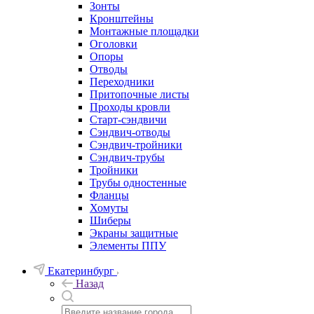
Зонты
Кронштейны
Монтажные площадки
Оголовки
Опоры
Отводы
Переходники
Притопочные листы
Проходы кровли
Старт-сэндвичи
Сэндвич-отводы
Сэндвич-тройники
Сэндвич-трубы
Тройники
Трубы одностенные
Фланцы
Хомуты
Шиберы
Экраны защитные
Элементы ППУ
Екатеринбург
Назад