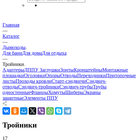
Главная
—
Каталог
—
Дымоходы
Для бани
Для дома
Для отдыха
—
Тройники
Адаптеры
ДППУ
Заглушки
Зонты
Кронштейны
Монтажные
площадки
Оголовки
Опоры
Отводы
Переходники
Притопочные
листы
Проходы кровли
Старт-сэндвичи
Сэндвич-
отводы
Сэндвич-тройники
Сэндвич-трубы
Трубы
одностенные
Фланцы
Хомуты
Шиберы
Экраны
защитные
Элементы ППУ
Тройники
17