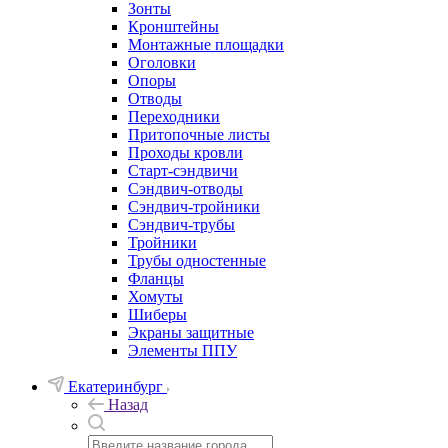
Зонты
Кронштейны
Монтажные площадки
Оголовки
Опоры
Отводы
Переходники
Притопочные листы
Проходы кровли
Старт-сэндвичи
Сэндвич-отводы
Сэндвич-тройники
Сэндвич-трубы
Тройники
Трубы одностенные
Фланцы
Хомуты
Шиберы
Экраны защитные
Элементы ППУ
Екатеринбург
Назад