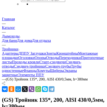
Главная
—
Каталог
—
Дымоходы
Для бани
Для дома
Для отдыха
—
Тройники
Адаптеры
ДППУ
Заглушки
Зонты
Кронштейны
Монтажные
площадки
Оголовки
Опоры
Отводы
Переходники
Притопочные
листы
Проходы кровли
Старт-сэндвичи
Сэндвич-
отводы
Сэндвич-тройники
Сэндвич-трубы
Трубы
одностенные
Фланцы
Хомуты
Шиберы
Экраны
защитные
Элементы ППУ
—
(GS) Тройник 135*, 200, AISI 430/0,5мм, h=380мм
(GS) Тройник 135*, 200, AISI 430/0,5мм,
h=380мм