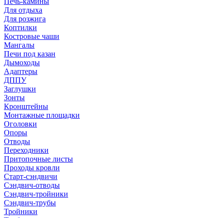
Печь-камины
Для отдыха
Для розжига
Коптилки
Костровые чаши
Мангалы
Печи под казан
Дымоходы
Адаптеры
ДППУ
Заглушки
Зонты
Кронштейны
Монтажные площадки
Оголовки
Опоры
Отводы
Переходники
Притопочные листы
Проходы кровли
Старт-сэндвичи
Сэндвич-отводы
Сэндвич-тройники
Сэндвич-трубы
Тройники