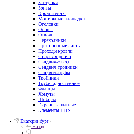
Заглушки
Зонты
Кронштейны
Монтажные площадки
Оголовки
Опоры
Отводы
Переходники
Притопочные листы
Проходы кровли
Старт-сэндвичи
Сэндвич-отводы
Сэндвич-тройники
Сэндвич-трубы
Тройники
Трубы одностенные
Фланцы
Хомуты
Шиберы
Экраны защитные
Элементы ППУ
Екатеринбург
Назад