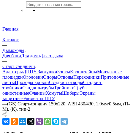
Главная
—
Каталог
—
Дымоходы
Для бани
Для дома
Для отдыха
—
Старт-сэндвичи
Адаптеры
ДППУ
Заглушки
Зонты
Кронштейны
Монтажные
площадки
Оголовки
Опоры
Отводы
Переходники
Притопочные
листы
Проходы кровли
Сэндвич-отводы
Сэндвич-
тройники
Сэндвич-трубы
Тройники
Трубы
одностенные
Фланцы
Хомуты
Шиберы
Экраны
защитные
Элементы ППУ
—
(GS) Старт-сэндвич 150х220, AISI 430/430, 1,0мм/0,5мм, (П-
М), (К), тип-2