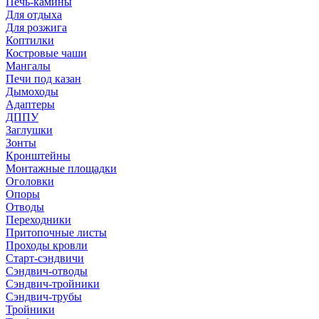
Печь-камины
Для отдыха
Для розжига
Коптилки
Костровые чаши
Мангалы
Печи под казан
Дымоходы
Адаптеры
ДППУ
Заглушки
Зонты
Кронштейны
Монтажные площадки
Оголовки
Опоры
Отводы
Переходники
Притопочные листы
Проходы кровли
Старт-сэндвичи
Сэндвич-отводы
Сэндвич-тройники
Сэндвич-трубы
Тройники