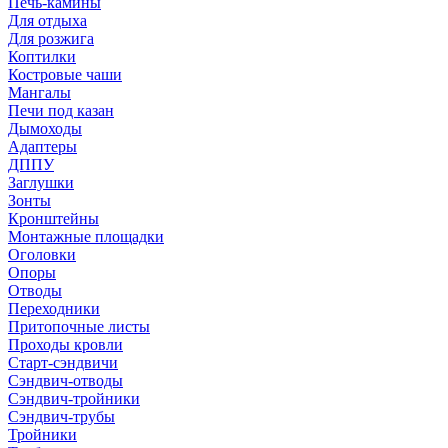
Печь-камины
Для отдыха
Для розжига
Коптилки
Костровые чаши
Мангалы
Печи под казан
Дымоходы
Адаптеры
ДППУ
Заглушки
Зонты
Кронштейны
Монтажные площадки
Оголовки
Опоры
Отводы
Переходники
Притопочные листы
Проходы кровли
Старт-сэндвичи
Сэндвич-отводы
Сэндвич-тройники
Сэндвич-трубы
Тройники