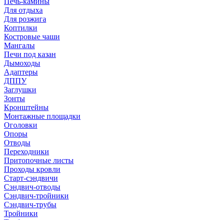
Печь-камины
Для отдыха
Для розжига
Коптилки
Костровые чаши
Мангалы
Печи под казан
Дымоходы
Адаптеры
ДППУ
Заглушки
Зонты
Кронштейны
Монтажные площадки
Оголовки
Опоры
Отводы
Переходники
Притопочные листы
Проходы кровли
Старт-сэндвичи
Сэндвич-отводы
Сэндвич-тройники
Сэндвич-трубы
Тройники