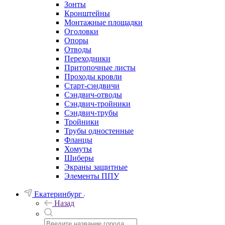
Зонты
Кронштейны
Монтажные площадки
Оголовки
Опоры
Отводы
Переходники
Притопочные листы
Проходы кровли
Старт-сэндвичи
Сэндвич-отводы
Сэндвич-тройники
Сэндвич-трубы
Тройники
Трубы одностенные
Фланцы
Хомуты
Шиберы
Экраны защитные
Элементы ППУ
Екатеринбург
Назад