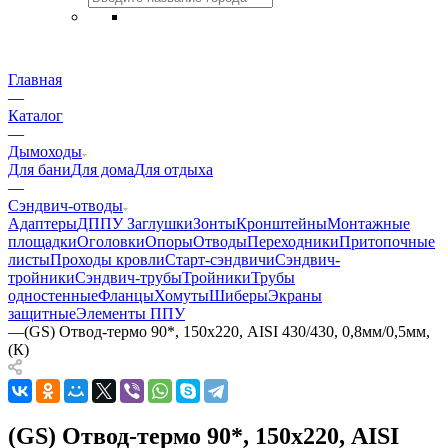
Главная
—
Каталог
—
Дымоходы
Для бани
Для дома
Для отдыха
—
Сэндвич-отводы
Адаптеры
ДППУ
Заглушки
Зонты
Кронштейны
Монтажные
площадки
Оголовки
Опоры
Отводы
Переходники
Притопочные
листы
Проходы кровли
Старт-сэндвичи
Сэндвич-
тройники
Сэндвич-трубы
Тройники
Трубы
одностенные
Фланцы
Хомуты
Шиберы
Экраны
защитные
Элементы ППУ
—
(GS) Отвод-термо 90*, 150х220, AISI 430/430, 0,8мм/0,5мм,
(К)
(GS) Отвод-термо 90*, 150х220, AISI