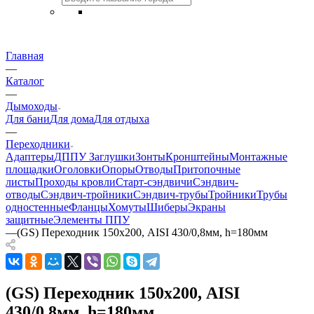
Главная
—
Каталог
—
Дымоходы
Для бани
Для дома
Для отдыха
—
Переходники
Адаптеры
ДППУ
Заглушки
Зонты
Кронштейны
Монтажные
площадки
Оголовки
Опоры
Отводы
Притопочные
листы
Проходы кровли
Старт-сэндвичи
Сэндвич-
отводы
Сэндвич-тройники
Сэндвич-трубы
Тройники
Трубы
одностенные
Фланцы
Хомуты
Шиберы
Экраны
защитные
Элементы ППУ
—
(GS) Переходник 150х200, AISI 430/0,8мм, h=180мм
(GS) Переходник 150х200, AISI
430/0,8мм, h=180мм