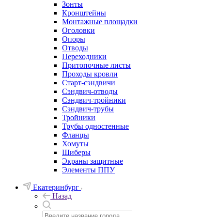
Зонты
Кронштейны
Монтажные площадки
Оголовки
Опоры
Отводы
Переходники
Притопочные листы
Проходы кровли
Старт-сэндвичи
Сэндвич-отводы
Сэндвич-тройники
Сэндвич-трубы
Тройники
Трубы одностенные
Фланцы
Хомуты
Шиберы
Экраны защитные
Элементы ППУ
Екатеринбург
Назад