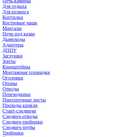
Печь-камины
Для отдыха
Для розжига
Коптилки
Костровые чаши
Мангалы
Печи под казан
Дымоходы
Адаптеры
ДППУ
Заглушки
Зонты
Кронштейны
Монтажные площадки
Оголовки
Опоры
Отводы
Переходники
Притопочные листы
Проходы кровли
Старт-сэндвичи
Сэндвич-отводы
Сэндвич-тройники
Сэндвич-трубы
Тройники